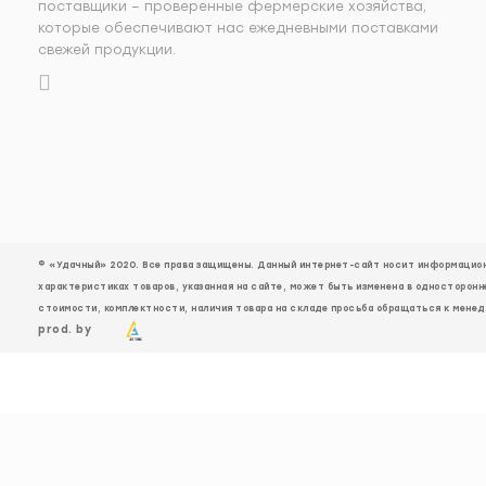
поставщики – проверенные фермерские хозяйства,
которые обеспечивают нас ежедневными поставками
свежей продукции.
© «Удачный» 2020. Все права защищены. Данный интернет-сайт носит информационн
характеристиках товаров, указанная на сайте, может быть изменена в односторонн
стоимости, комплектности, наличия товара на складе просьба обращаться к менед
prod. by