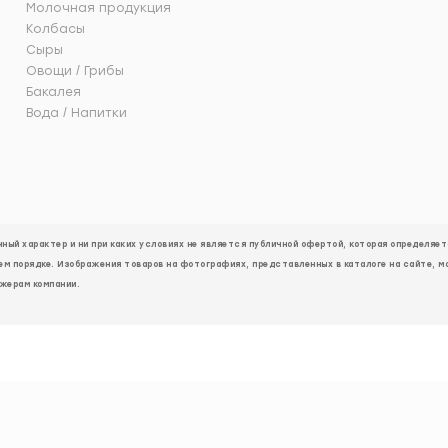
Молочная продукция
Колбасы
Сыры
Овощи / Грибы
Бакалея
Вода / Напитки
ый характер и ни при каких условиях не является публичной офертой, которая определя
ем порядке. Изображения товаров на фотографиях, представленных в каталоге на сайте, м
жерам компании.