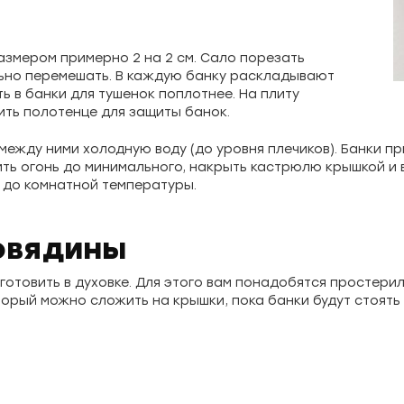
азмером примерно 2 на 2 см. Сало порезать
ельно перемешать. В каждую банку раскладывают
ь в банки для тушенок поплотнее. На плиту
ть полотенце для защиты банок.
между ними холодную воду (до уровня плечиков). Банки п
ть огонь до минимального, накрыть кастрюлю крышкой и в
ь до комнатной температуры.
говядины
иготовить в духовке. Для этого вам понадобятся простери
оторый можно сложить на крышки, пока банки будут стоять 