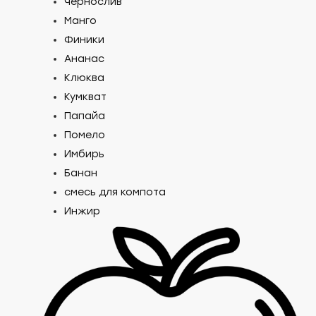
Чернослив
Манго
Финики
Ананас
Клюква
Кумкват
Папайа
Помело
Имбирь
Банан
смесь для компота
Инжир