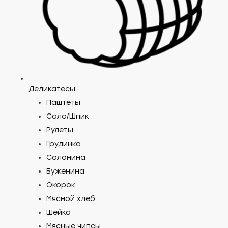
Деликатесы
Паштеты
Cало/Шпик
Рулеты
Грудинка
Солонина
Буженина
Окорок
Мясной хлеб
Шейка
Мясные чипсы