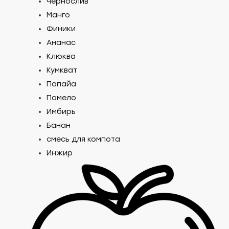
Чернослив
Манго
Финики
Ананас
Клюква
Кумкват
Папайа
Помело
Имбирь
Банан
смесь для компота
Инжир