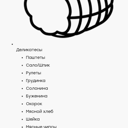
Деликатесы
Паштеты
Cало/Шпик
Рулеты
Грудинка
Солонина
Буженина
Окорок
Мясной хлеб
Шейка
Мясные чипсы