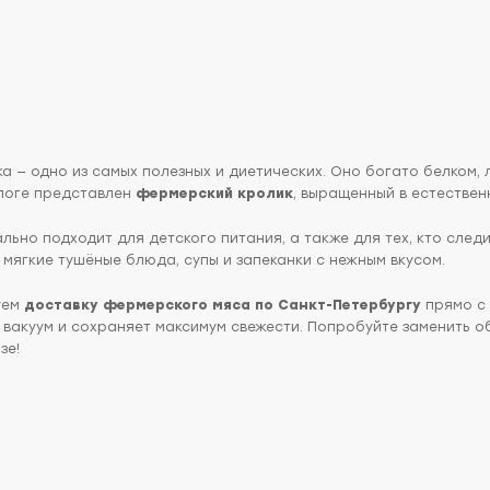
авить в корзину
а — одно из самых полезных и диетических. Оно богато белком, 
логе представлен
фермерский кролик
, выращенный в естествен
льно подходит для детского питания, а также для тех, кто след
мягкие тушёные блюда, супы и запеканки с нежным вкусом.
уем
доставку фермерского мяса по Санкт-Петербургу
прямо с 
 вакуум и сохраняет максимум свежести. Попробуйте заменить об
зе!