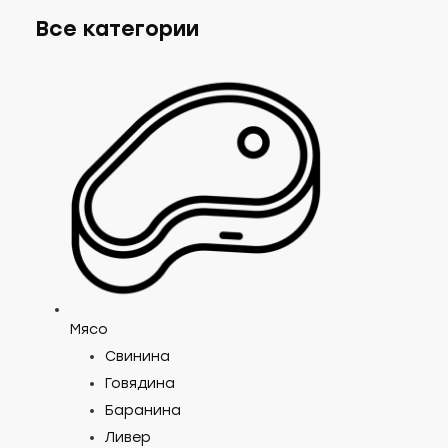
Все категории
Туш
ООО «Ковр
Мясо
Владимирс
799
₽/кг
Свинина
Говядина
Баранина
Ливер