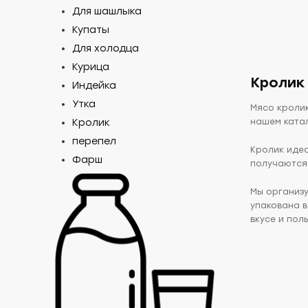
Для шашлыка
Доб
Купаты
Для холодца
Курица
Кролик
Индейка
Утка
Мясо кролик
Кролик
нашем ката
перепел
Кролик идеа
Фарш
получаются 
Мы организ
упакована в
вкусе и поль