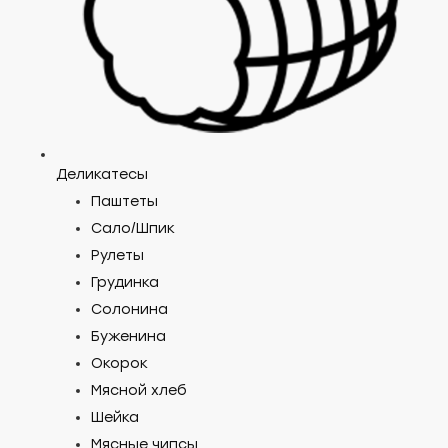
Деликатесы
Паштеты
Cало/Шпик
Рулеты
Грудинка
Солонина
Буженина
Окорок
Мясной хлеб
Шейка
Мясные чипсы