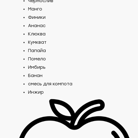
Чернослив
Манго
Финики
Ананас
Клюква
Кумкват
Папайа
Помело
Имбирь
Банан
смесь для компота
Инжир