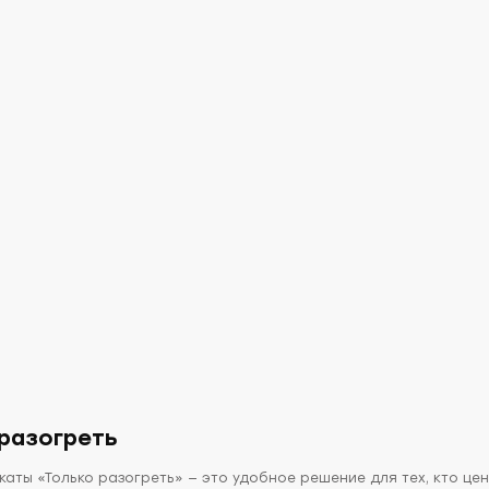
льен
иный с
бами»
рский мясокомбинат",
т
авить в корзину
разогреть
ты «Только разогреть» — это удобное решение для тех, кто цени