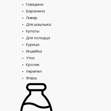
Говядина
кач
Баранина
Ливер
Фабрика к
Для шашлыка
Купаты
Для холодца
Курица
Индейка
599
₽/кг
Утка
Кролик
перепел
Фарш
Доб