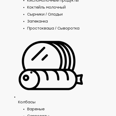
Кисломолочные продукты
Коктейль молочный
Сырники / Оладьи
Запеканка
Простокваша / Сыворотка
Доб
Колбасы
Вареные
Бли