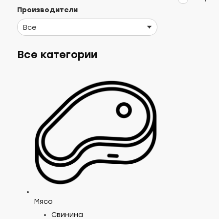
Производители
Все категории
Бли
тво
(за
Мясо
Фаб
Свинина