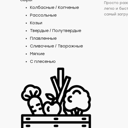
Просто разо
Колбасные / Копченые
легко и быс
самый загру
Рассольные
Козьи
Твердые / Полутвердые
Плавленные
Сливочные / Творожные
Мягкие
С плесенью