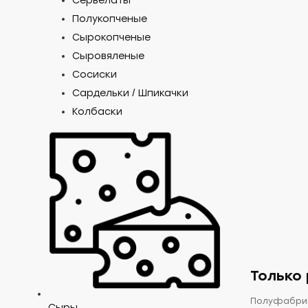
Сервелаты
«Жу
Полукопченые
кур
Сырокопченые
Сыровяленые
гри
Сосиски
Сардельки / Шпикачки
ООО "Сама
Колбаски
Самара.
699
₽/ш
Доб
Только 
Полуфабрика
Сыры