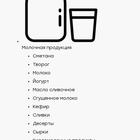
Молочная продукция
Сметана
Пер
Творог
фа
Молоко
Йогурт
«Пи
Масло сливочное
(за
Сгущенное молоко
Фаб
Кефир
Сливки
кач
Десерты
Сырки
Фабрика к
619
₽/кг