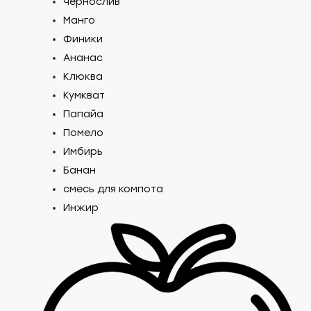
Чернослив
Манго
Финики
Ананас
Клюква
Кумкват
Папайа
Помело
Имбирь
Банан
смесь для компота
Инжир