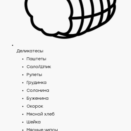
Деликатесы
Паштеты
Cало/Шпик
Рулеты
Грудинка
Солонина
Буженина
Окорок
Мясной хлеб
Шейка
Мясные чипсы