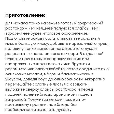
Приготовление:
Для начала тонко нарежьте готовый фермерский
ростбиф — чем изящнее получатся слайсы, тем
эффектнее будет итоговое оформление.
Подготовьте основу салата: высыпьте салатный
микс в большую миску, добавьте нарезанный огурец,
половину тонко шинкованного красного лука и
разрезанные пополам томаты черри. В отдельной
ёмкости приготовьте заправку: свежие или
замороженные ягоды клюквы или брусники
разомните или слегка взбейте, затем соедините их с
оливковым маслом, мёдом и бальзамическим
уксусом, доведя соус до однородности. Аккуратно
перемешайте салатные листья с овощами,
выложите сверху слайсы ростбифа и перед
подачей полейте блюдо ароматной ягодной
заправкой. Получится лёгкое, яркое и по-
настоящему праздничное блюдо без
необходимости включать духовку.