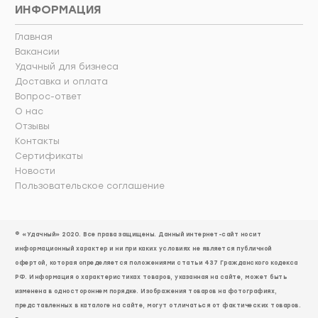
ИНФОРМАЦИЯ
Главная
Вакансии
Удачный для бизнеса
Доставка и оплата
Вопрос-ответ
О нас
Отзывы
Контакты
Сертификаты
Новости
Пользовательское соглашение
© «Удачный» 2020. Все права защищены. Данный интернет-сайт носит
информационный характер и ни при каких условиях не является публичной
офертой, которая определяется положениями статьи 437 Гражданского кодекса
РФ. Информация о характеристиках товаров, указанная на сайте, может быть
изменена в одностороннем порядке. Изображения товаров на фотографиях,
представленных в каталоге на сайте, могут отличаться от фактических товаров.