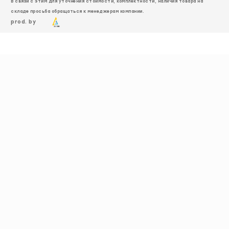
В связи с этим для уточнения стоимости, комплектности, наличия товара на
складе просьба обращаться к менеджерам компании.
prod. by