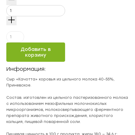
Количество
Сыр
"Качотта"
Добавить в
коровья
корзину
из
цельного
Информация:
молока
40-
Сыр «Качотта» коровья из цельного молока 40-55%,
55%,
Приневское.
Приневское
Состав: изготовлен из цельного пастеризованного молока
с использованием мезофильных молочнокислых
микроорганизмов, молокосвертывающего ферментного
препарата животного происхождения, хлористого
кальция, пищевой поваренной соли.
Пищевая ценность в 100 г продукта: жиры 18,0 — 34,6 г;