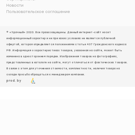
Новости
Пользовательское соглашение
© «Удачный» 2020. Все права защищены. Данный интернет-сайт носит
информационный характер и ни при каких условиях не является публичной
офертой, которая определяется положениями статьи 437 Гражданского кодекса
РФ. Информация о характеристиках товаров, указанная на сайте, может быть
изменена в одностороннем порядке. Изображения товаров на фотографиях,
представленных в каталоге на сайте, могут отличаться от фактических товаров.
В связи с этим для уточнения стоимости, комплектности, наличия товара на
складе просьба обращаться к менеджерам компании.
prod. by