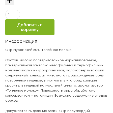
Количество
Сыр
Муромский
Добавить в
50%
корзину
топлёное
молоко
Информация:
Сыр Муромский 50% топлёное молоко
Состав: молоко пастеризованное нормализованное,
бактериальная закваска мезофильных и термофильных
молочнокислых микроорганизмов, молокосвертывающий
ферментный препарат животного происхождения, соль
поваренная пищевая, уплотнитель — хлорид кальция,
краситель пищевой натуральный аннато, ароматизатор
«Топленое молоко». Поверхность сыра обработана
консервантом — натамицин. Возможно содержание следов
орехов.
Допускается выделение влаги. Сыр полутвердый