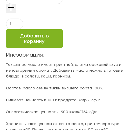
Количество
Масло
тыквенных
Добавить в
семечек
корзину
ароматное
"Масленка"
Информация:
250
мл
Тыквенное масло имеет приятный, слегка ореховый вкус и
неповторимый аромат. Добавлять масло можно в готовые
блюда, в салаты, каши, гарниры.
Состав: масло семян тыквы высшего сорта 100%.
Пищевая ценность в 100 г продукта: жиры 99,9 г.
Энергетическая ценность: 900 ккал/3764 кДж.
Хранить в защищенном от света месте, при температуре
не выше +20. После вскрытия хранить от 0С до +5С,