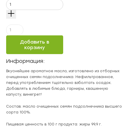
Количество
Масло
Кахетинское
Добавить в
подсолнечное
корзину
ароматное
500
Информация:
мл
«Масленка»
Вкуснейшее ароматное масло, изготовлено из отборных
очищенных семян подсолнечника. Нефильтрованное,
перед употреблением тщательно взболтать осадок.
Добавлять в любимые блюда, гарниры, квашенную
капусту, винегрет!
Состав: масло очищенных семян подсолнечника высшего
сорта 100%.
Пищевая ценность в 100 г продукта: жиры 99,9 г.