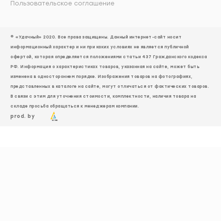
Пользовательское соглашение
© «Удачный» 2020. Все права защищены. Данный интернет-сайт носит
информационный характер и ни при каких условиях не является публичной
офертой, которая определяется положениями статьи 437 Гражданского кодекса
РФ. Информация о характеристиках товаров, указанная на сайте, может быть
изменена в одностороннем порядке. Изображения товаров на фотографиях,
представленных в каталоге на сайте, могут отличаться от фактических товаров.
В связи с этим для уточнения стоимости, комплектности, наличия товара на
складе просьба обращаться к менеджерам компании.
prod. by