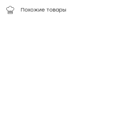
Похожие товары
Акция ⏰
Вода
Вода
минеральная
газированн
БОРЖОМИ
Святой
0,75 л ПЭТ
Источник, 1
л.