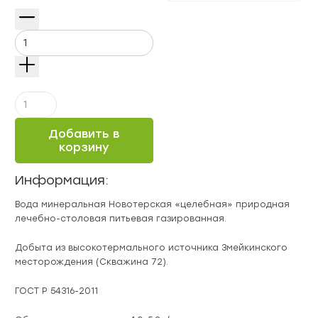
Количество
Вода
Новотерская
Добавить в
"Целебная"
корзину
лечебно-
столовая
Информация:
газированная,
1,5
Вода минеральная Новотерская «целебная» природная
л
лечебно-столовая питьевая газированная.
Добыта из высокотермального источника Змейкинского
месторождения (Скважина 72).
ГОСТ Р 54316-2011