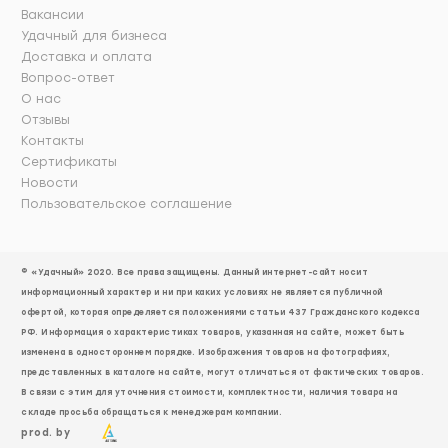
Вакансии
Удачный для бизнеса
Доставка и оплата
Вопрос-ответ
О нас
Отзывы
Контакты
Сертификаты
Новости
Пользовательское соглашение
© «Удачный» 2020. Все права защищены. Данный интернет-сайт носит
информационный характер и ни при каких условиях не является публичной
офертой, которая определяется положениями статьи 437 Гражданского кодекса
РФ. Информация о характеристиках товаров, указанная на сайте, может быть
изменена в одностороннем порядке. Изображения товаров на фотографиях,
представленных в каталоге на сайте, могут отличаться от фактических товаров.
В связи с этим для уточнения стоимости, комплектности, наличия товара на
складе просьба обращаться к менеджерам компании.
prod. by