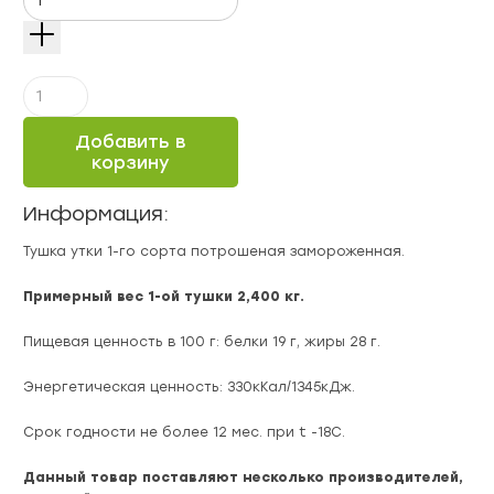
Количество
Утка,
тушка
Добавить в
1-
корзину
го
сорта
Информация:
замороженная
Тушка утки 1-го сорта потрошеная замороженная.
Примерный вес 1-ой тушки 2,400 кг.
Пищевая ценность в 100 г: белки 19 г, жиры 28 г.
Энергетическая ценность: 330кКал/1345кДж.
Срок годности не более 12 мес. при t -18С.
Данный товар поставляют несколько производителей,