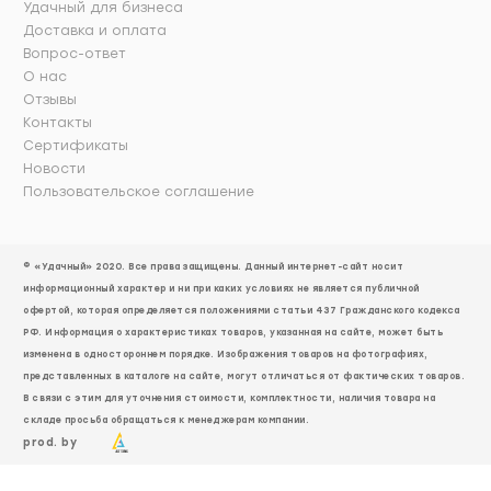
Удачный для бизнеса
Доставка и оплата
Вопрос-ответ
О нас
Отзывы
Контакты
Сертификаты
Новости
Пользовательское соглашение
© «Удачный» 2020. Все права защищены. Данный интернет-сайт носит
информационный характер и ни при каких условиях не является публичной
офертой, которая определяется положениями статьи 437 Гражданского кодекса
РФ. Информация о характеристиках товаров, указанная на сайте, может быть
изменена в одностороннем порядке. Изображения товаров на фотографиях,
представленных в каталоге на сайте, могут отличаться от фактических товаров.
В связи с этим для уточнения стоимости, комплектности, наличия товара на
складе просьба обращаться к менеджерам компании.
prod. by