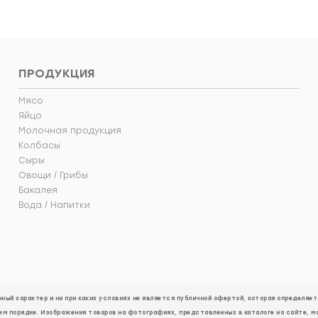
ПРОДУКЦИЯ
Мясо
Яйцо
Молочная продукция
Колбасы
Сыры
Овощи / Грибы
Бакалея
Вода / Напитки
ый характер и ни при каких условиях не является публичной офертой, которая определя
ем порядке. Изображения товаров на фотографиях, представленных в каталоге на сайте, м