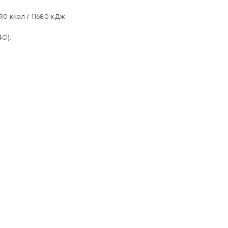
0 ккал / 1168,0 кДж
4С).