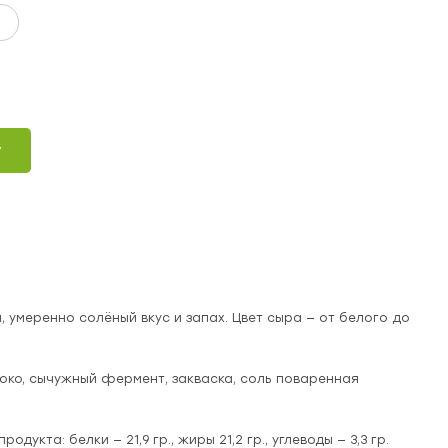
у
 умеренно солёный вкус и запах. Цвет сыра — от белого до
око, сычужный фермент, закваска, соль поваренная
одукта: белки — 21,9 гр., жиры 21,2 гр., углеводы — 3,3 гр.