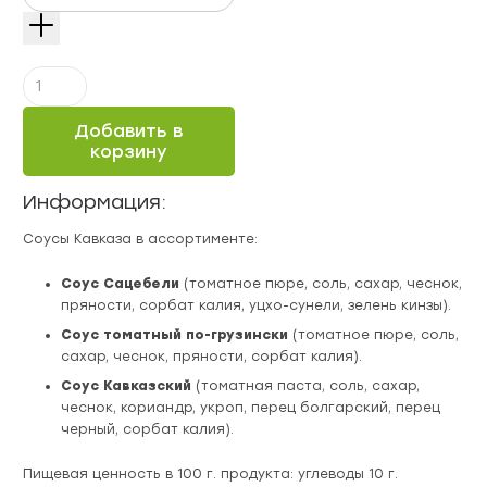
Количество
Соусы
Кавказа
Добавить в
в
корзину
ассортименте
310
Информация:
г
Соусы Кавказа в ассортименте:
Соус Сацебели
(томатное пюре, соль, сахар, чеснок,
пряности, сорбат калия, уцхо-сунели, зелень кинзы).
Соус томатный по-грузински
(томатное пюре, соль,
сахар, чеснок, пряности, сорбат калия).
Соус Кавказский
(томатная паста, соль, сахар,
чеснок, кориандр, укроп, перец болгарский, перец
черный, сорбат калия).
Пищевая ценность в 100 г. продукта: углеводы 10 г.