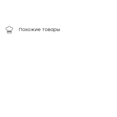
Похожие товары
Из Беларуси
новинка
Творог
Сливки
весовой
34%
зерно в
ГОСТ
сливках
Рязань