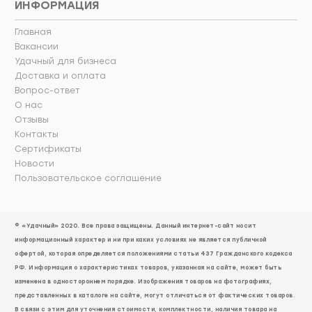
ИНФОРМАЦИЯ
Главная
Вакансии
Удачный для бизнеса
Доставка и оплата
Вопрос-ответ
О нас
Отзывы
Контакты
Сертификаты
Новости
Пользовательское соглашение
© «Удачный» 2020. Все права защищены. Данный интернет-сайт носит
информационный характер и ни при каких условиях не является публичной
офертой, которая определяется положениями статьи 437 Гражданского кодекса
РФ. Информация о характеристиках товаров, указанная на сайте, может быть
изменена в одностороннем порядке. Изображения товаров на фотографиях,
представленных в каталоге на сайте, могут отличаться от фактических товаров.
В связи с этим для уточнения стоимости, комплектности, наличия товара на