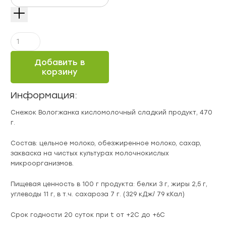
Количество
Снежок
Вологжанка
Добавить в
кисломолочный
корзину
сладкий,
470
Информация:
г
Снежок Вологжанка кисломолочный сладкий продукт, 470
г.
Состав: цельное молоко, обезжиренное молоко, сахар,
закваска на чистых культурах молочнокислых
микроорганизмов.
Пищевая ценность в 100 г продукта: белки 3 г, жиры 2,5 г,
углеводы 11 г, в т.ч. сахароза 7 г. (329 кДж/ 79 кКал)
Срок годности 20 суток при t от +2С до +6С