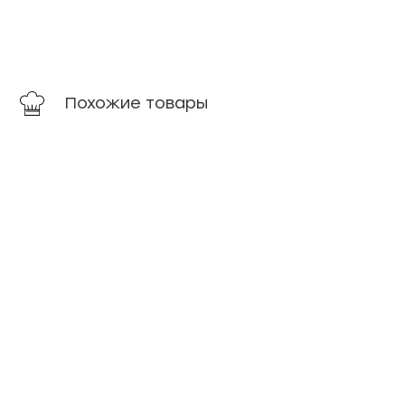
Похожие товары
Из Беларуси
новинка
Творог
Сливки
весовой
34%
зерно в
ГОСТ
сливках
Рязань