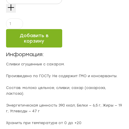
Количество
Сливки
сгущенные
Добавить в
«РОГАЧЁВ»
корзину
19%,
ж/
Информация:
б,
360
Сливки сгущенные с сахаром.
гр
Произведено по ГОСТу. Не содержит ГМО и консерванты.
Состав: молоко цельное; сливки; сахар (сахароза,
лактоза).
Энергетическая ценность 390 ккал; Белки — 6,5 г; Жиры — 19
г; Углеводы — 47 г
Хранить при температуре от 0 до +20