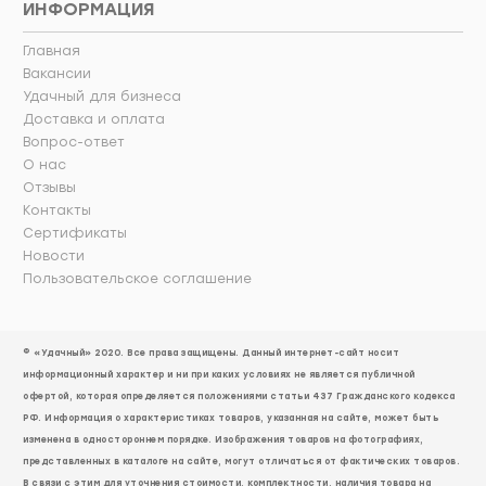
ИНФОРМАЦИЯ
Главная
Вакансии
Удачный для бизнеса
Доставка и оплата
Вопрос-ответ
О нас
Отзывы
Контакты
Сертификаты
Новости
Пользовательское соглашение
© «Удачный» 2020. Все права защищены. Данный интернет-сайт носит
информационный характер и ни при каких условиях не является публичной
офертой, которая определяется положениями статьи 437 Гражданского кодекса
РФ. Информация о характеристиках товаров, указанная на сайте, может быть
изменена в одностороннем порядке. Изображения товаров на фотографиях,
представленных в каталоге на сайте, могут отличаться от фактических товаров.
В связи с этим для уточнения стоимости, комплектности, наличия товара на