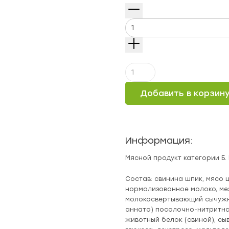
Количество
Сервелат
Швейцарский
Добавить в корзин
с
сыром,
Фабрика
Качества
Информация:
Мясной продукт категории Б
Состав: свинина шпик, мясо 
нормализованное молоко, м
молокосвертывающий сычужн
аннато) посолочно-нитритная
животный белок (свиной), сы