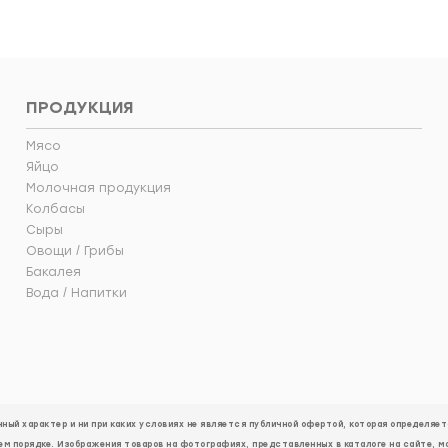
ПРОДУКЦИЯ
Мясо
Яйцо
Молочная продукция
Колбасы
Сыры
Овощи / Грибы
Бакалея
Вода / Напитки
ый характер и ни при каких условиях не является публичной офертой, которая определя
ем порядке. Изображения товаров на фотографиях, представленных в каталоге на сайте, м