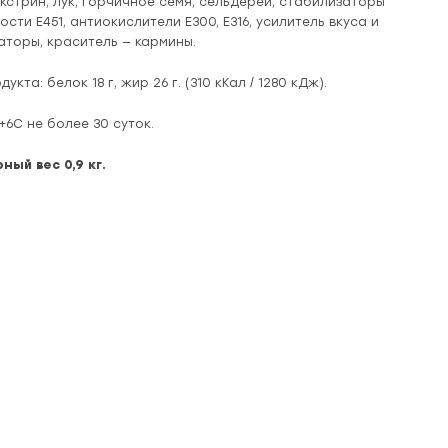
екстрин, лук, горчичное семя, сельдерей, стабилизаторы
ости Е451, антиокислители Е300, Е316, усилитель вкуса и
заторы, краситель — кармины.
кта: белок 18 г, жир 26 г. (310 кКал / 1280 кДж).
+6С не более 30 суток.
ный вес 0,9 кг.
новинка