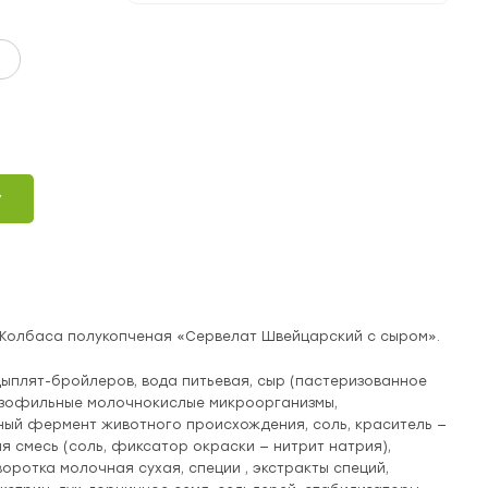
у
. Колбаса полукопченая «Сервелат Швейцарский с сыром».
цыплят-бройлеров, вода питьевая, сыр (пастеризованное
езофильные молочнокислые микроорганизмы,
ый фермент животного происхождения, соль, краситель —
 смесь (соль, фиксатор окраски — нитрит натрия),
воротка молочная сухая, специи , экстракты специй,