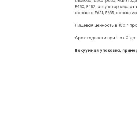
глюкоза, декстроза, мальтод
Е450, Е452, регулятор кислотн
аромата Е621, Е635, аромати
Пищевая ценность в 100 г проду
Срок годности при t от 0 до 
Вакуумная упаковка, пример
новинка