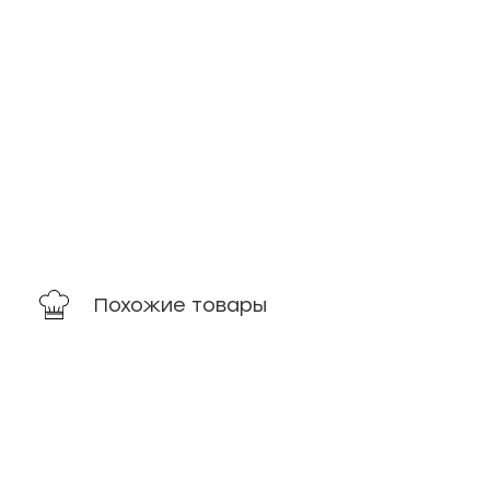
Похожие товары
новинка
новинка
хит