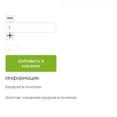
Количество
Кукуруза
в
Добавить в
початках
корзину
Информация:
Кукуруза в початках
Золотая, сахарная кукуруза в початках