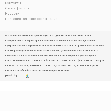
Контакты
Сертификаты
Новости
Пользовательское соглашение
© «Удачный» 2020. Все права защищены. Данный интернет-сайт носит
информационный характер и ни при каких условиях не является публичной
офертой, которая определяется положениями статьи 437 Гражданского кодекса
РФ. Информация о характеристиках товаров, указанная на сайте, может быть
изменена в одностороннем порядке. Изображения товаров на фотографиях,
представленных в каталоге на сайте, могут отличаться от фактических товаров.
В связи с этим для уточнения стоимости, комплектности, наличия товара на
складе просьба обращаться к менеджерам компании.
prod. by