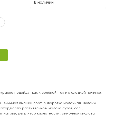
В наличии
у
красно подойдут как к солёной, так и к сладкой начинке.
 пшеничная высший сорт, сыворотка молочная, меланж
ахар,масло растительное, молоко сухое, соль,
т натрия, регулятор кислотности : лимонная кислота .