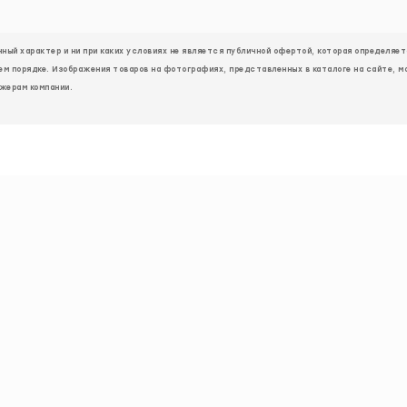
ый характер и ни при каких условиях не является публичной офертой, которая определя
ем порядке. Изображения товаров на фотографиях, представленных в каталоге на сайте, м
жерам компании.