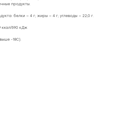
ичные продукты.
укта: белки — 4 г; жиры — 4 г; углеводы — 22,0 г.
9 ккал/590 кДж
выше -18С).