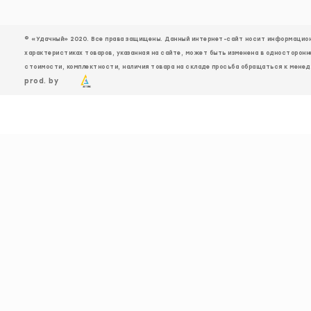
© «Удачный» 2020. Все права защищены. Данный интернет-сайт носит информационн
характеристиках товаров, указанная на сайте, может быть изменена в односторонн
стоимости, комплектности, наличия товара на складе просьба обращаться к менед
prod. by