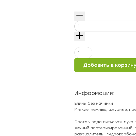
Количество
Блинчики
"С
Добавить в корзин
пылу
с
жару"
быстрозамороженные
для
Информация:
фаршировки
Блины без начинки
Мягкие, нежные, ажурные, пре
Состав: вода питьевая, мука
яичный пастеризированный, с
разрыхлитель : гидрокарбона